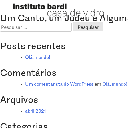
Navegação
Previous:
Alberto Cavalcanti
Um Canto, um Judeu e Algum
de
Pesquisar
por:
Post
Posts recentes
Olá, mundo!
Comentários
Um comentarista do WordPress
em
Olá, mundo!
Arquivos
abril 2021
Categorias