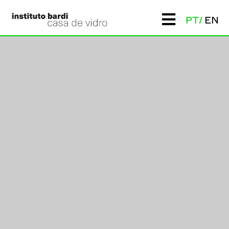
PT
EN