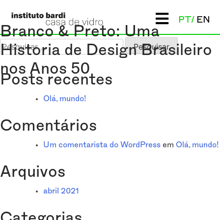
Navegação
PT
EN
Previous:
História do MASP
Next:
Avant-garde na Bahia
Branco & Preto: Uma
de
Pesquisar
Historia de Design Brasileiro
por:
Post
nos Anos 50
Posts recentes
Olá, mundo!
Comentários
Um comentarista do WordPress
em
Olá, mundo!
Arquivos
abril 2021
Categorias